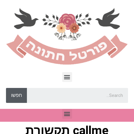
חפשו
callme תקשורת