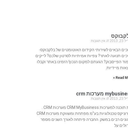
קבוקס
, 2013
אין תגובות
כים הבאים לשירותי הקידום האוטומטים של בלקבוקס-
כים תנועה לאתר? צפיות אמיתיות לסרטון שלכם? לייקים
וד הפייסבוק? הגעתם למקום הנכון! הזמינו באתר וקבלו
אות מיידיות.
Read Mo
mybusi מערכות crm
, 2013
אין תגובות
בית תוכנה למערכות CRM MyBusiness מערכות CRM .
סיירוניקס טכנולוגיות בע”מ מפתחת ומשווקת מערכות CRM
ונים רבים במשק. החברה פיתחה לאורך השנים מספר
ולים על