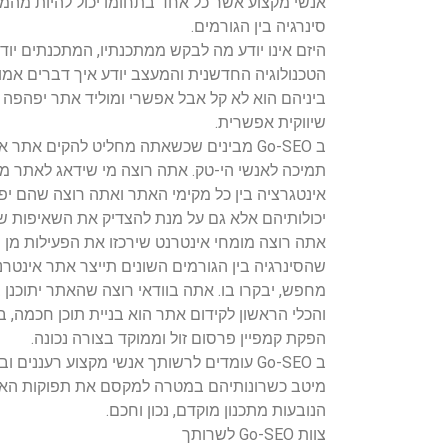
אנשי מקצוע אשר כל אחד בתחומו יכול להיות מהמו
סינרגיה בין הגורמים.
היזם אינו יודע מה לבקש ממתכנתיו, המתכנתים יו
הטכנולוגיה החדשנית והמעצב יודע איך דברים אמו
ביניהם הוא לא קל אבל אפשרי ומוליד אתר יפהפה
שיווקית אפשרית.
ב Go-SEO מבינים שכשאתה מחליט להקים את
תמיכה לאנשי הי-טק. אתה רוצה מי שידאג לאתר מת
אינטגרציה בין כל מקימי האתר ואתה רוצה שהם יפ
יכולותיהם אלא גם על מנת להצדיק את השאיפות 
אתה רוצה מומחי אינטרנט שירכזו את הפעילות מן ה
שהסינרגיה בין הגורמים השונים תייצר אתר אינטר
מחפש, יבקרו בו. אתה בוודאי רוצה שהאתר יתוכנן
והכלי הראשון לקידום אתר הוא בניית תוכן חכמה, בי
הפקת קמפיין פרסום זול וממוקד בצורה נכונה.
ב Go-SEO עומדים לרשותך אנשי מקצוע רעננים
מיטב כשרונותיהם במטרה למקסם את תפוקות האתר
הנובעות מתכנון מוקדם, נכון וחכם.
צוות Go-SEO לשרותך