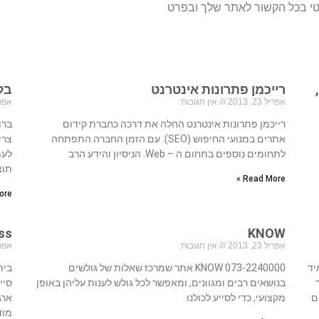
טי בכל הקשור לאתר שלך ובפרט
רייכמן פתרונות אינטרנט
בל
אפריל 23, 2013
אין תגובות
אפריל 23
רייכמן פתרונות אינטרנט החלה את דרכה כחברת קידום
ברו
אתרים במנועי החיפוש (SEO). עם הזמן החברה התפתחה
צרי
לתחומים נוספים בתחום ה – Web. הניסיון והידע הרב
לעמ
תוצ
Read More »
re »
KNOW
ness
אפריל 23, 2013
אין תגובות
אפריל 23
איד
073-2240000 KNOW אתר שמרכז שאלות של גולשים
בנושאים רבים ומגוונים, ומאפשר לכל גולש לענות עליהן באופן
ם
מקצועי, כדי לסייע לכולנו
ארג
מוד