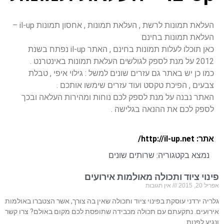
העלאת תמונות לרשת , העלאת תמונות , אחסון תמונות il-up –
העלאת תמונות בחינם
כאן תוכלו לעלות תמונות בחינם , האתר il-up נפתח בשנת
2012 על מנת לספק לגולשים העלאת תמונות באינטרנט .
כמו כן יש באתר גם עזרים שונים למשל : גילוי איפי , טבלת
צבעים , הפיכת טקסט ועוד עזרים שימשו אותכם .
האתר נבנה על מנת לספק לכם נוחות ומהירות העלאה ובכך
לספק לכם את ההנאה בגלישה .
אתר: http://il-up.net/
נמצא בקטגוריה:
שרותים שונים
פינוי ציוד ותכולה מאולמות אירועים
אפריל 20, 2015
אין תגובות
גלריה ירדני עוסקת בפינוי ציוד ותכולה שאין בה צורך, אשר הצטברו באולמות
אירועים. נתקעתם עם תכולה מכבידה שתופסת לכם מקום באולם? צרו קשר
ונגיע לפנות