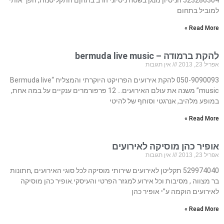
523286304 הניסיון מנגן בשטח ניסיוני הרב בתחןם התקליטנות, הפך אותי
למוביל בתחום
Read More »
להקת ברמודה – bermuda live music
אפריל 23, 2013
אין תגובות
050-9090093 להקת אירועים הפרויקט היוקרתי והמצליח “Bermuda live
music” משנה את עולם האירועים… 12 פרפורמרים ענקיים על במה אחת,
במופע מלהיב, אנרגטי וסוחף של להיטי
Read More »
אופיר כהן מוסיקה לאירועים
אפריל 23, 2013
אין תגובות
529974040 תקליטן לאירועים שירותי מוסיקה לכל סוגי האירועים ,חתונות
בר מצווה , מסיבות וכל אירוע למגזר הפרטי והעיסקי.אופיר כהן מוסיקה
לאירועים הוקמה ע”י אופיר כהן
Read More »