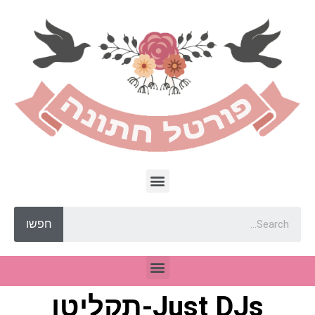
חפשו
Just DJs-תקליטן