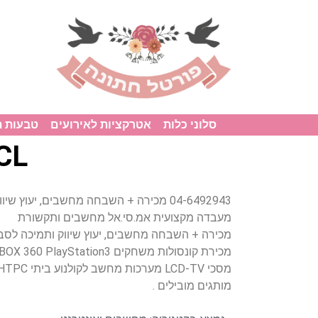
סלוני כלות
אטרקציות לאירועים
טבעות 
MCL מחשבים 
04-6492943 מכירה + השבחה מחשבים, יעוץ
מעבדה מקצועית אמ.סי.אל מחשבים ותקשורת
מכירה + השבחה מחשבים, יעוץ שיווק ותמיכה לס
מכירת קונסולות משחקים X-BOX 360 PlayStation3 .
מסכי LCD-TV מערכות מחשב לקולנוע ביתי HTPC מחשבים ניידים.
מותגים מובילים .