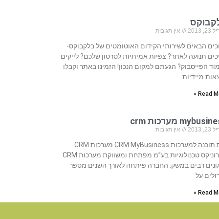
קבוקס
, 2013
אין תגובות
כים הבאים לשירותי הקידום האוטומטים של בלקבוקס-
כים תנועה לאתר? צפיות אמיתיות לסרטון שלכם? לייקים
וד הפייסבוק? הגעתם למקום הנכון! הזמינו באתר וקבלו
אות מיידיות.
Read Mo
mybusi מערכות crm
, 2013
אין תגובות
בית תוכנה למערכות CRM MyBusiness מערכות CRM .
סיירוניקס טכנולוגיות בע”מ מפתחת ומשווקת מערכות CRM
ונים רבים במשק. החברה פיתחה לאורך השנים מספר
ולים על
Read Mo