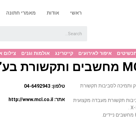
ראשי
אודות
מאמרי חתונה
תכשיטים
איפור לאירועים
קייטרינג
אולמות וגנים
צילום א
ותקשורת בע”מ
 שיווק ותמיכה לסביבות תקשורת
טלפון: 04-6492943
אתר: http://www.mcl.co.il
ביבות תקשורת מעבדה מקצועית