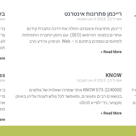
רייכמן פתרונות אינטרנט
בל
אפריל 23, 2013
אין תגובות
אפריל 23
רייכמן פתרונות אינטרנט החלה את דרכה כחברת קידום
ברו
אתרים במנועי החיפוש (SEO). עם הזמן החברה התפתחה
צרי
לתחומים נוספים בתחום ה – Web. הניסיון והידע הרב
לעמ
תוצ
Read More »
re »
KNOW
ness
אפריל 23, 2013
אין תגובות
אפריל 23
איד
073-2240000 KNOW אתר שמרכז שאלות של גולשים
בנושאים רבים ומגוונים, ומאפשר לכל גולש לענות עליהן באופן
ם
מקצועי, כדי לסייע לכולנו
ארג
מוד
Read More »
re »