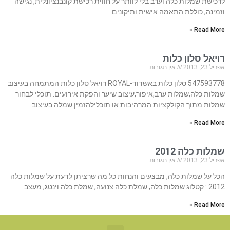
לרכישת שמלות כלה וערב בלי לוותר על חווית רכישת קונבנציונלית, נגישה
וזמינה, כוללת התאמה אישית ותיקונים
Read More »
רויאל סלון כלות
אפריל 23, 2013
אין תגובות
547593778 סלון כלות באשדוד-ROYAL רויאל סלון כלות המתמחה בעיצוב
שמלות כלה,שמלות ערב,איפור,עיצוב שיער והפקת אירועים. תוכלי לבחור
שמלות מתוך הקולקציות המרהיבות או תוכלילהזמין שמלה בעיצוב
Read More »
שמלות כלה 2012
אפריל 23, 2013
אין תגובות
הכל על שמלות כלה, מבצעים והנחות כל מה שרציתן לדעת על שמלות כלה
2012 : קטלוג שמלות כלה, שמלת כלה צנועה, שמלת כלה וינטג, מעצב
Read More »