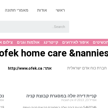
ראשי
אודות
מאמרי חתונה
תכשיטים
איפור לאירועים
קייטרינג
אולמות וגנים
צילום א
ofek home care &nannie
 חברת כוח אדם ישראלית
אתר: http://www.ofek.ca
קניית דירה זולה במסגרת קבוצת קניה
נכ
אפריל 23, 2013
אין תגובות
אפריל 23
5460246 קניית דירה זולה במסגרת קבוצת קניה טופס