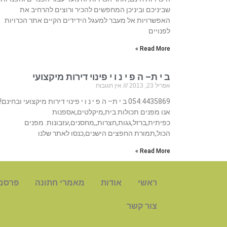
שביניכם וביניכן המחפשים להכיר ורוצים להרחיב את
האפשרויות אל מעבר למעגל הידידים הקיים אתר הכרויות
לפנויים
Read More »
ב י ת– ה פ י נ ו י פינוי דירות מיקצועי
אפריל 23, 2013
אין תגובות
054:4435869 ב י ת– ה פ י נ ו י פינוי דירות מיקצועי ובחינם!!
אנו מפנים תכולות בית,מיקלטים,אספנות
כפיתית,ברזל,גגות,חצרות,,מחסנים,עזבונות. מפנים
הכול,תמורת החפצים הישנים,כנסו לאתר שלנו
Read More »
ראשי
אודות
מאמרי חתונה
פרסם
צור קשר