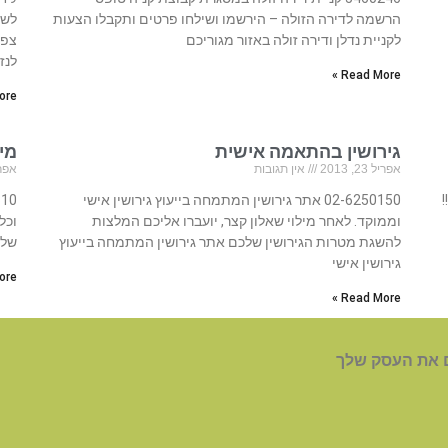
הרשמה לדירה הזולה – הירשמו ושילחו פרטים ותקבלו הצעות
לשל
לקניית נדלן ודירה זולה באזור מגוריכם
צפי
לנז
Read More »
re »
גירושין בהתאמה אישית
מי
אפריל 23, 2013
אין תגובות
אפריל 23
!
02-6250150 אתר גירושין המתמחה בייעוץ גירושין אישי
וממוקד. לאחר מילוי שאלון קצר, יועברו אליכם המלצות
וכל
להשגת מטרות הגירושין שלכם אתר גירושין המתמחה בייעוץ
של 
גירושין אישי
re »
Read More »
 את העסק שלך