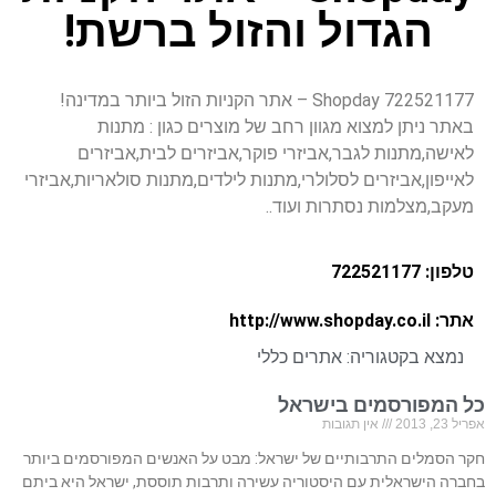
הגדול והזול ברשת!
722521177 Shopday – אתר הקניות הזול ביותר במדינה!
באתר ניתן למצוא מגוון רחב של מוצרים כגון : מתנות
לאישה,מתנות לגבר,אביזרי פוקר,אביזרים לבית,אביזרים
לאייפון,אביזרים לסלולרי,מתנות לילדים,מתנות סולאריות,אביזרי
מעקב,מצלמות נסתרות ועוד..
טלפון: 722521177
אתר: http://www.shopday.co.il
נמצא בקטגוריה:
אתרים כללי
כל המפורסמים בישראל
אפריל 23, 2013
אין תגובות
חקר הסמלים התרבותיים של ישראל: מבט על האנשים המפורסמים ביותר
בחברה הישראלית עם היסטוריה עשירה ותרבות תוססת, ישראל היא ביתם