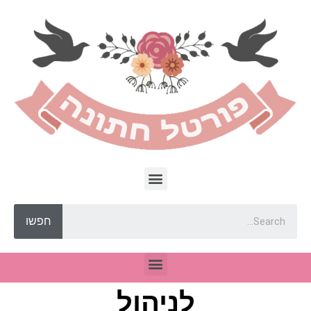
חפשו
לניהול