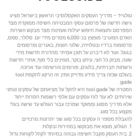
טולגייד – מדריך העסקים האקסלוסיבי הראשון בישראל מציע
גישה חדשה של פרסום עסקי המבטיחה חשיפה ממוקדת מצד
המפרסם ותוצאות חיפוש יעילות ואמינות מצד מבקש השירות.
האדם המערבי מופצץ בכ-6,000 מסרים מידי יום. סלולר, סמס,
פרסומות ברדיו ובטלויזיה, שלטי חוצות, באנרים ופרסומים
בגוגל. ועוד לא דיברנו על תוכן אמיתי: מהדורת חדשות מידי
שעה, מבזק כל חצי, עיתון בוקר, מגזינים בלי סוף, אתרי חדשות
ורשתות חברתיות, בלוגים, פורומים והרשימה עוד ארוכה.
בעולם שכזה צריך מידע מדוייק וזמין. זה הרקע להקמת tool
guide.
המטרה של tool guide היא להקל על מציאתם של עסקים ונותני
שירותים. לא עוד לוח עסקים עם אלפי רשומות חסרות ייחוד
אלא מדריך מסווג וממוקד שמרכז עבור הגולש עד שישה בעלי
מקצוע בכל סווג.
להגבלת מספר ה עסקים בכל סווג שני יתרונות מרכזיים:
1. הגולש, מוצא את מבוקשו במהירות ובקלות.
2. בית העסק מקבל חשיפה גבוהה במיוחד לקהל לקוחות גדול