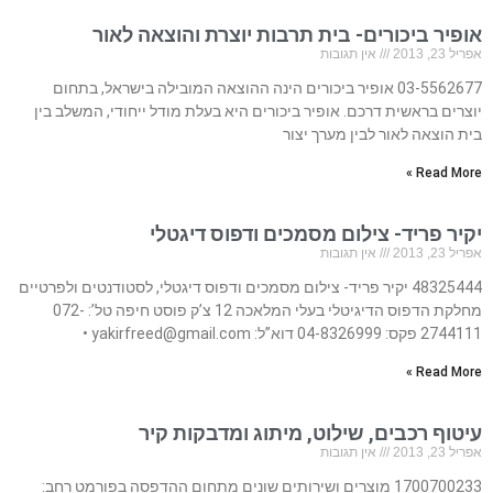
אופיר ביכורים- בית תרבות יוצרת והוצאה לאור
אפריל 23, 2013
אין תגובות
03-5562677 אופיר ביכורים הינה ההוצאה המובילה בישראל, בתחום
יוצרים בראשית דרכם. אופיר ביכורים היא בעלת מודל ייחודי, המשלב בין
בית הוצאה לאור לבין מערך יצור
Read More »
יקיר פריד- צילום מסמכים ודפוס דיגטלי
אפריל 23, 2013
אין תגובות
48325444 יקיר פריד- צילום מסמכים ודפוס דיגטלי, לסטודנטים ולפרטיים
מחלקת הדפוס הדיגיטלי בעלי המלאכה 12 צ’ק פוסט חיפה טל’: 072-
2744111 פקס: 04-8326999 דוא”ל:
yakirfreed@gmail.com
•
Read More »
עיטוף רכבים, שילוט, מיתוג ומדבקות קיר
אפריל 23, 2013
אין תגובות
1700700233 מוצרים ושירותים שונים מתחום ההדפסה בפורמט רחב: