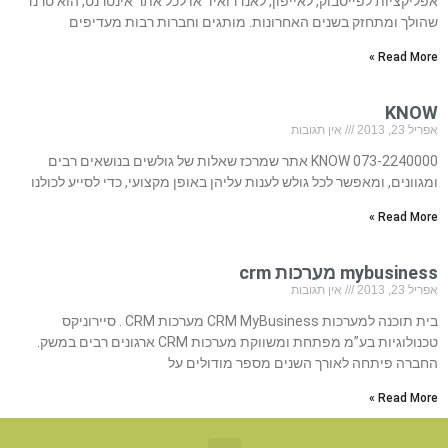
אפליקציות לפייסבוק, לאייפון, לאנדרואיד או לכל אתר אינטרנט, הוא טרנד
שהולך ומתחזק בשנים האחרונות. מותגים וחברות רבות מעדיפים
Read More »
KNOW
אפריל 23, 2013
אין תגובות
073-2240000 KNOW אתר שמרכז שאלות של גולשים בנושאים רבים
ומגוונים, ומאפשר לכל גולש לענות עליהן באופן מקצועי, כדי לסייע לכולנו
Read More »
mybusiness מערכות crm
אפריל 23, 2013
אין תגובות
בית תוכנה למערכות CRM MyBusiness מערכות CRM . סיירוניקס
טכנולוגיות בע”מ מפתחת ומשווקת מערכות CRM ארגונים רבים במשק.
החברה פיתחה לאורך השנים מספר מודולים על
Read More »