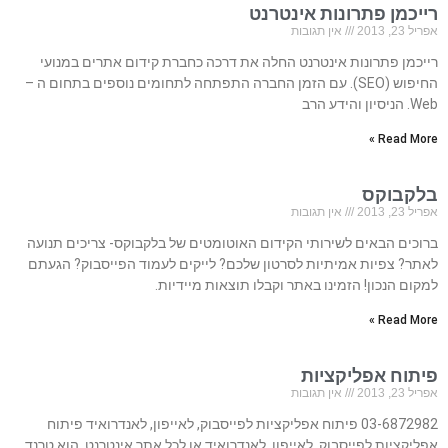
רייכמן פתרונות אינטרנט
אפריל 23, 2013
אין תגובות
רייכמן פתרונות אינטרנט החלה את דרכה כחברת קידום אתרים במנועי
החיפוש (SEO). עם הזמן החברה התפתחה לתחומים נוספים בתחום ה –
Web. הניסיון והידע הרב
Read More »
בלקבוקס
אפריל 23, 2013
אין תגובות
ברוכים הבאים לשירותי הקידום האוטומטים של בלקבוקס- צריכים תנועה
לאתר? צפיות אמיתיות לסרטון שלכם? לייקים לעמוד הפייסבוק? הגעתם
למקום הנכון! הזמינו באתר וקבלו תוצאות מיידיות.
Read More »
פיתוח אפליקציות
אפריל 23, 2013
אין תגובות
03-6872982 פיתוח אפליקציות לפייסבוק, לאייפון, לאנדרואיד פיתוח
אפליקציות לפייסבוק, לאייפון, לאנדרואיד או לכל אתר אינטרנט, הוא טרנד