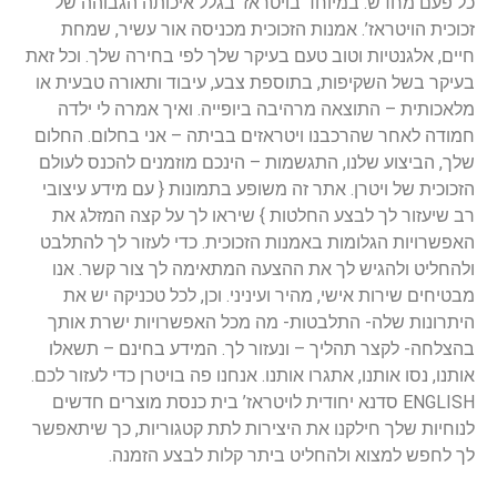
כל פעם מחדש. במיוחד בויטראז’ בגלל איכותה הגבוהה של
זכוכית הויטראז’. אמנות הזכוכית מכניסה אור עשיר, שמחת
חיים, אלגנטיות וטוב טעם בעיקר שלך לפי בחירה שלך. וכל זאת
בעיקר בשל השקיפות, בתוספת צבע, עיבוד ותאורה טבעית או
מלאכותית – התוצאה מרהיבה ביופייה. ואיך אמרה לי ילדה
חמודה לאחר שהרכבנו ויטראזים בביתה – אני בחלום. החלום
שלך, הביצוע שלנו, התגשמות – הינכם מוזמנים להכנס לעולם
הזכוכית של ויטרן. אתר זה משופע בתמונות { עם מידע עיצובי
רב שיעזור לך לבצע החלטות } שיראו לך על קצה המזלג את
האפשרויות הגלומות באמנות הזכוכית. כדי לעזור לך להתלבט
ולהחליט ולהגיש לך את ההצעה המתאימה לך צור קשר. אנו
מבטיחים שירות אישי, מהיר ועיניני. וכן, לכל טכניקה יש את
היתרונות שלה- התלבטות- מה מכל האפשרויות ישרת אותך
בהצלחה- לקצר תהליך – ונעזור לך. המידע בחינם – תשאלו
אותנו, נסו אותנו, אתגרו אותנו. אנחנו פה בויטרן כדי לעזור לכם.
ENGLISH סדנא יחודית לויטראז’ בית כנסת מוצרים חדשים
לנוחיות שלך חילקנו את היצירות לתת קטגוריות, כך שיתאפשר
לך לחפש למצוא ולהחליט ביתר קלות לבצע הזמנה.