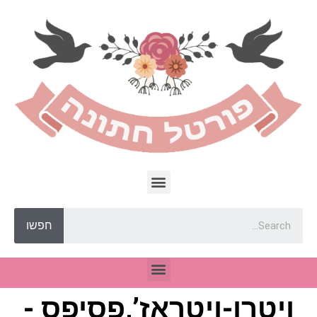
חפשו
ויטרן-ויטראז’,פסיפס -