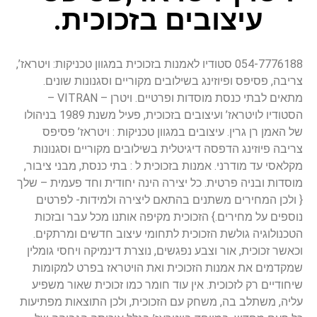
עיצובים בזכוכית.
054-7776188 סטודיו לאמנות בזכוכית במגוון טכניקות: ויטראז’,
צריבה, פסיפס ופיוזינג בשילובים מקוריים וסגנונות שונים.
מתאים לבתי כנסת מוסדות ופרטיים. ויטרן – VITRAN –
הסטודיו לויטראז’ ועיצובים בזכוכית, פעיל משנת 1989 בניהולו
של האמן רן גרין. עיצובים במגוון טכניקות : ויטראז’ פסיפס
צריבה פיוזינג הדפסה דיגיטלית בשילובים מקוריים וסגנונות
מקלאסי עד מודרני. אמנות בזכוכית ל : בתי כנסת, מבני ציבור,
מוסדות ובניה פרטית. כל יצירה הינה יחודית וחד פעמית – שלך
{ ולכן המחירים משתנים בהתאם ליצירה ולמידות- לפרטים
נוספים על מחירים.} הזכוכית מקיפה אותנו מכל עבר ובזכות
הטכנולוגיה גולשת הזכוכית לתחומי עיצוב חדשים ומרתקים.
וכאשר זכוכית, אור וצבע נפגשים, נוצרת דינמיקה ויחסי גומלין
שמקדמים את אמנות הזכוכית ואת הויטראז בפרט למקומות
שיחודיים רק לזכוכית. אין עוד חומר כמו זכוכית שאור משפיע
עליה, משתלב בה, משחק עם הזכוכית, ולכן התוצאות מפתיעות