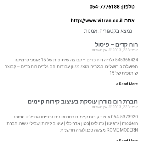
טלפון: 054-7776188
אתר: http://www.vitran.co.il
נמצא בקטגוריה:
אמנות
רוח קדים – פיסול
אפריל 23, 2013
אין תגובות
545366424 גלריה רוח כדים – קבוצה שיתופית של 15 אומני קרמיקה
הפועלת בירושלים. בגלריה מוצג מגוון עבודותיהם גלריה רוח כדים – קבוצה
שיתופית של 15
Read More »
חברת רום מודרן עוסקת בעיצוב קירות קיימים
אפריל 23, 2013
אין תגובות
054-5373920 עיצוב קירות קיימים בטכנולוגית גרפיטו וגרניליט.rome
modern | גרפיטו | גרניליט |בטון אדריכלי | עיצוב קירות |שבילי גישה. חברת
ROME MODERN מציגה טכנולוגיה חדשנית