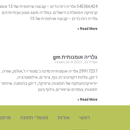
545366424 גלריה רוח כדים – קבוצה שיתופית ש
קרמיקה הפועלת בירושלים. בגלריה מוצג מגוון עבודותיהם
גלריה רוח כדים – קבוצה שיתופית של 15
Read More »
גלריה אומנותית gm
אפריל 23, 2013
אין תגובות
29917257 גלריה אומנותית סדנה נ’,סטודיו ז’,אולפן, שורה,
דיוקן, צלחת דקורטיבית, נוף, ציורים, אילוסטרציה,
יודאיקההעתקה של תמונות, גרפיקה, דיוקן בהזמנה, שיחזור
תמונות, צמחים וציפורים, גילוף בעץ
Read More »
ראשי
אודות
מאמרי חתונה
פרסם