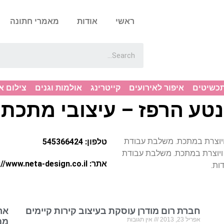
ראשי
אודות
מאמרי חתונה
תכשיטים
איפור לאירועים
קייטרינג
אולמות וגנים
צילום א
נטע הרפז – עיצובי מתכת
עצבת ויוצרת במתכת. משלבת עבודת
טלפון: 545366424
בת ויוצרת במתכת. משלבת עבודת
אתר: http://www.neta-design.co.il/
ות.
חברת רום מודרן עוסקת בעיצוב קירות קיימים
אר
אפריל 23, 2013
אין תגובות
ממ