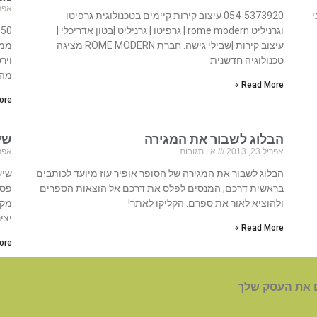
אפריל 23
ל 15 אומני
054-5373920 עיצוב קירות קיימים בטכנולוגית גרפיטו
וגרניליט.rome modern | גרפיטו | גרניליט |בטון אדריכלי |
עיצוב קירות |שבילי גישה. חברת ROME MODERN מציגה
ממת
טכנולוגיה חדשנית
ויר
מהצ
Read More »
re »
הבלוג לשבור את המגירה
שי
אפריל 23, 2013
אין תגובות
אפריל 23
הבלוג לשבור את המגירה של הסופר אופיר עוז מיועד לכותבים
שיע
בראשית דרכם, המנסים לפלס את דרכם אל הוצאות הספרים
פסנ
ולהוציא לאור את ספרם. הקליקו לאתר!
מקצ
יצי
Read More »
re »
 את העסק שלך